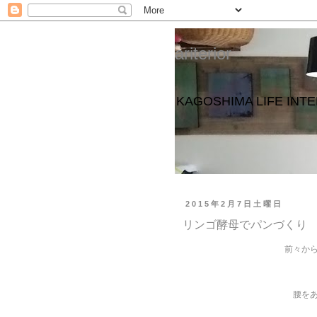
ariterior
KAGOSHIMA LIFE 
2015年2月7日土曜日
リンゴ酵母でパンづくり
前々か
腰を