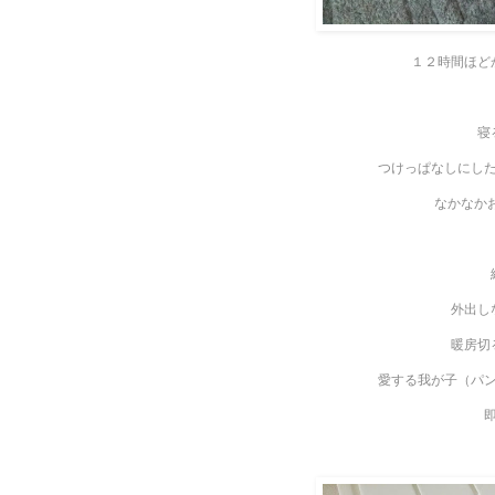
１２時間ほど
寝
つけっぱなしにし
なかなか
外出し
暖房切
愛する我が子（パ