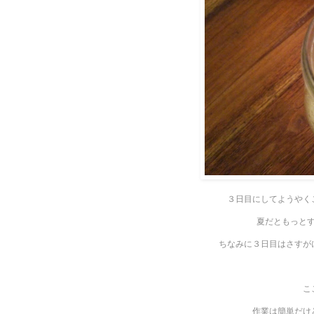
３日目にしてようやく
夏だともっと
ちなみに３日目はさすが
こ
作業は簡単だけ