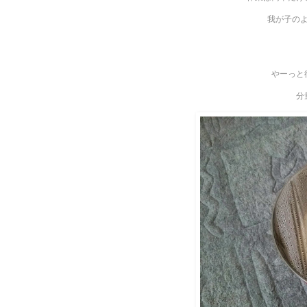
我が子の
やーっと
分