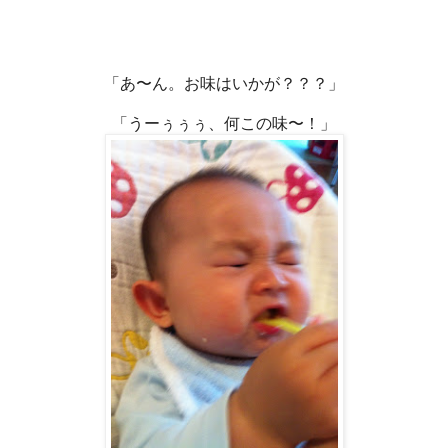
「あ〜ん。お味はいかが？？？」
「うーぅぅぅ、何この味〜！」