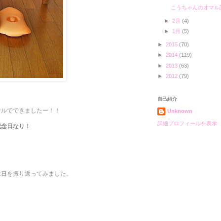
こうちゃんのオマル
►
2月
(4)
►
1月
(5)
►
2015
(70)
►
2014
(119)
►
2013
(63)
►
2012
(79)
自己紹介
マルでできましたー！！
Unknown
詳細プロフィールを表示
記念日なり！
念日を振り返ってみました。