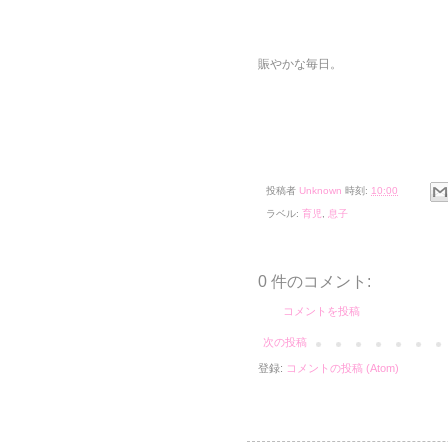
賑やかな毎日。
投稿者
Unknown
時刻:
10:00
ラベル:
育児
,
息子
0 件のコメント:
コメントを投稿
次の投稿
登録:
コメントの投稿 (Atom)