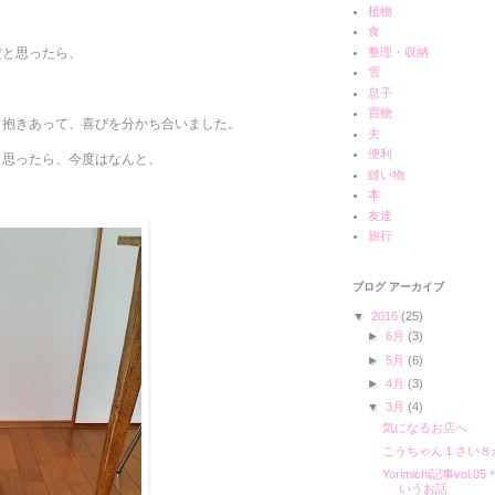
植物
食
整理・収納
だと思ったら、
雪
息子
買物
て抱きあって、喜びを分かち合いました。
夫
便利
と思ったら、今度はなんと、
縫い物
本
友達
旅行
ブログ アーカイブ
▼
2016
(25)
►
6月
(3)
►
5月
(6)
►
4月
(3)
▼
3月
(4)
気になるお店へ
こうちゃん１さい８
Yorimichi記事v
いうお話