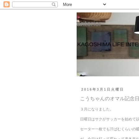
ariterior
KAGOSHIMA LIFE 
2016年3月1日火曜日
こうちゃんのオマル記念
３月になりました。
日曜日はサクがサッカーを始めて
セーター一枚でも汗ばむくらいの
が、今日は打って変わって真冬並