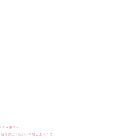
か月〜断乳〜
ol.05＊自然療法で風邪を撃退しよう＊と