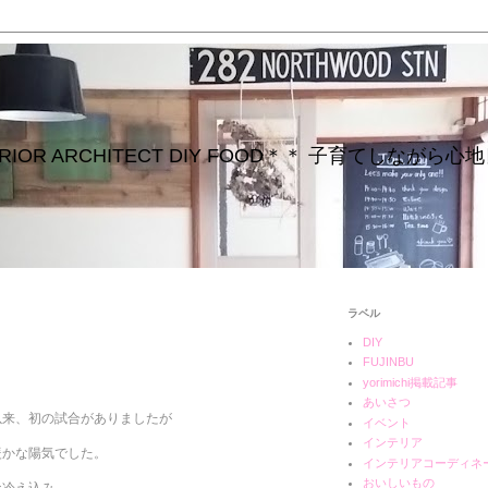
INTERIOR ARCHITECT DIY FOOD＊＊ 子育てしな
ラベル
DIY
日
FUJINBU
yorimichi掲載記事
あいさつ
以来、初の試合がありましたが
イベント
インテリア
暖かな陽気でした。
インテリアコーディネ
おいしいもの
な冷え込み。