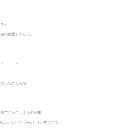
（笑）
人目の放置ときたら。
＊ ＊
になってきたのも
て待てごっこしようの意味）
ンが上がったり下がったりがすごくて