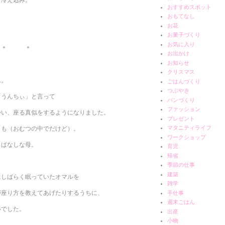
おすすめスポット
おもてなし
お花
お菓子づくり
お気に入り
＊ ＊
お出かけ
お知らせ
クリスマス
ん。
ごはんづくり
つぶやき
「うんちぃ」と言って
パンづくり
ファッション
かい、座る真似をするようになりました。
プレゼント
マタニティライフ
とも（おむつの中でだけど）。
ワークショップ
っぱなしな母。
育児
帰省
季節の仕事
建築
にしばらく眠っていたオマルを
雑学
が座り方を教えてあげたりするうちに、
手仕事
週末ごはん
いでした。
出産
小物