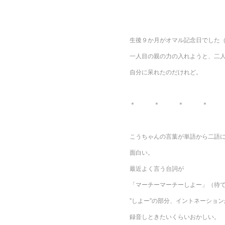
生後９か月がオマル記念日でした
一人目の親の力の入れようと、二
自分に呆れたのだけれど。
＊ ＊ ＊ ＊ 
こうちゃんの言葉が単語から二語
面白い。
最近よく言う台詞が
「マーチーマーチーしよー」（待
”しよー”の部分、イントネーショ
録音しときたいくらいおかしい。