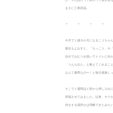
まさに三寒四温。
＊ ＊ ＊ ＊ 
今月で１歳８か月になるこうちゃ
最近もよおすと、「ちっこう」や
自分でおむつを脱いでトイレに向
「うんち出た」と教えてくれるこ
なんて優秀なの〜！と毎日感激し
そこで１週間ほど前から押し入れ
登場させてみました。以来、サク
何をする場所かは理解できたみた