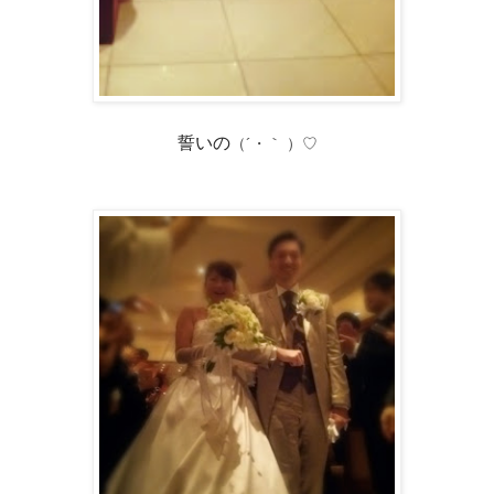
誓いの
（´・｀ ）♡