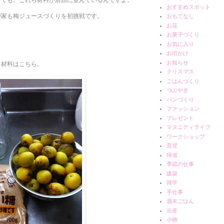
おすすめスポット
が家も梅ジュースづくりを初挑戦です。
おもてなし
お花
お菓子づくり
お気に入り
お出かけ
お知らせ
材料はこちら。
クリスマス
ごはんづくり
つぶやき
パンづくり
ファッション
プレゼント
マタニティライフ
ワークショップ
育児
帰省
季節の仕事
建築
雑学
手仕事
週末ごはん
出産
小物