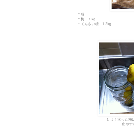
＊瓶
＊梅 １kg
＊てんさい糖 1.2kg
１.よく洗った梅
出やす