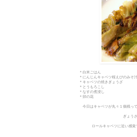
＊白米ごはん
＊にんじんキャベツ桜えびのみそ
＊キャベツの焼きぎょうざ
＊とうもろこし
＊なすの煮浸し
＊卯の花
今日はキャベツが丸々１個残っ
ぎょう
ロールキャベツに近い感覚