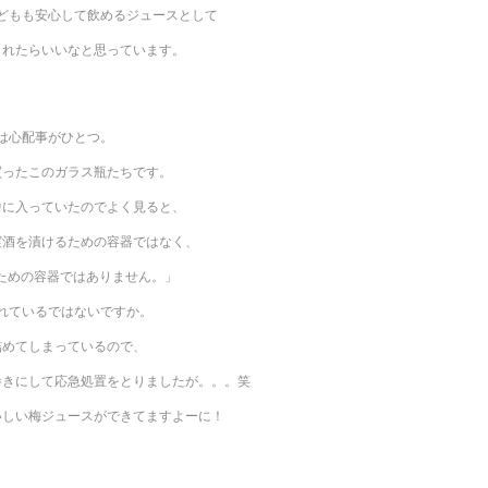
どもも安心して飲めるジュースとして
られたらいいなと思っています。
は心配事がひとつ。
買ったこのガラス瓶たちです。
中に入っていたのでよく見ると、
実酒を漬けるための容器ではなく、
ための容器ではありません。」
れているではないですか。
詰めてしまっているので、
巻きにして応急処置をとりましたが。。。笑
いしい梅ジュースができてますよーに！