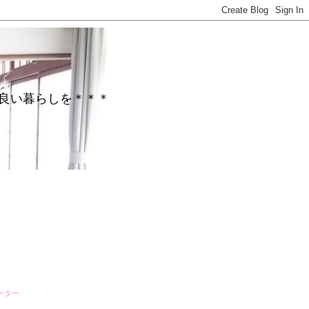
がら心地良い暮らしを＊＊＊
ーター