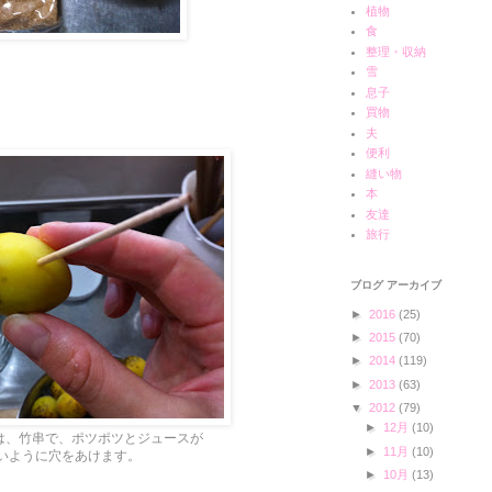
植物
食
整理・収納
雪
息子
買物
夫
便利
縫い物
本
友達
旅行
ブログ アーカイブ
►
2016
(25)
►
2015
(70)
►
2014
(119)
►
2013
(63)
▼
2012
(79)
►
12月
(10)
は、竹串で、ポツポツとジュースが
►
11月
(10)
いように穴をあけます。
►
10月
(13)