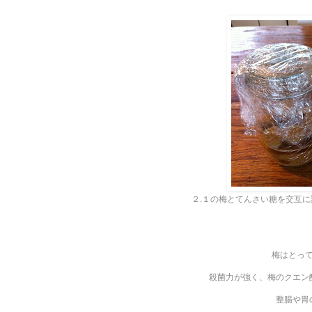
２.１の梅とてんさい糖を交互
梅はとっ
殺菌力が強く、梅のクエン
整腸や胃