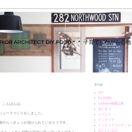
INTERIOR ARCHITECT DIY FOOD＊＊ 子育てしな
ラベル
DIY
FUJINBU
yorimichi掲載記事
こんばんは。
あいさつ
ジュースづくりをしました。
イベント
インテリア
酒やらっきょうが漬けられているそうです。
インテリアコーディネ
おいしいもの
っても、これら材料が店頭に並んでいるんですよ。