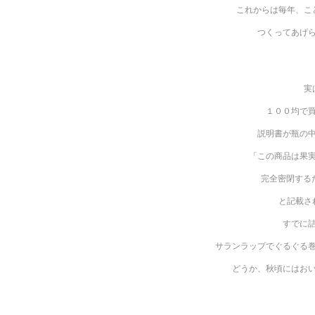
これからは毎年、こ
つくってあげ
実
１００均で
説明書が瓶の
「この商品は果
完全密閉する
と記載さ
すでに
サランラップでぐるぐる
どうか、秋頃にはお