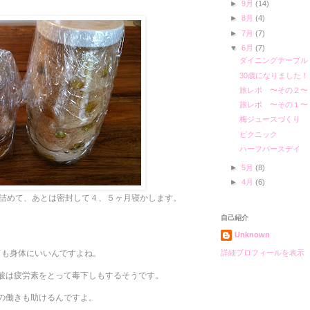
►
9月
(14)
►
8月
(4)
►
7月
(7)
▼
6月
(7)
ダイニングテーブル
30歳になりました！
旅レポ 〜その２〜
旅レポ 〜その１〜
梅ジュースづくり
ピクニック
ハーフバースデイ
►
5月
(8)
►
4月
(6)
に詰めて、あとは密封して４、５ヶ月寝かします。
自己紹介
Unknown
詳細プロフィールを表示
ても身体にいいんですよね。
酸は疲労素をとって毒下しもするそうです。
の働きも助けるんですよ。