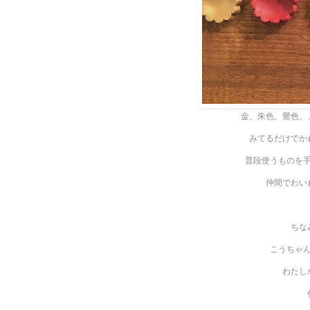
金、朱色、鶯色、
みてるだけでか
普段使うものを
仲間でわい
ちな
こうちゃ
わたし