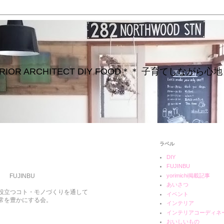
INTERIOR ARCHITECT DIY FOOD＊＊ 子育てしな
ラベル
DIY
FUJINBU
yorimichi掲載記事
FUJINBU
あいさつ
役立つコト・モノづくりを通して
イベント
常を豊かにする会。
インテリア
インテリアコーディネ
おいしいもの