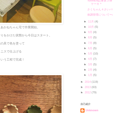
Yorimichi記事
ケーキ＊
さくちゃん４さいバ
体調管理について〜
►
11月
(4)
►
10月
(5)
らあかねちゃん宅で作業開始。
►
9月
(4)
すりをかけた状態から今日はスタート。
►
8月
(5)
►
7月
(8)
絵の具で色を塗って
►
6月
(5)
ニスで仕上げる
►
5月
(10)
►
4月
(7)
という工程で完成！
►
3月
(5)
►
2月
(4)
►
1月
(5)
►
2014
(119)
►
2013
(63)
►
2012
(79)
自己紹介
Unknown