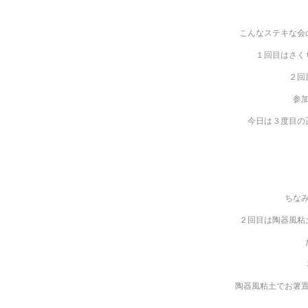
こんなステキな会
１回目はさく
２回
参
今日は３度目の
ちな
２回目は陶器風粘
陶器風粘土でお箸