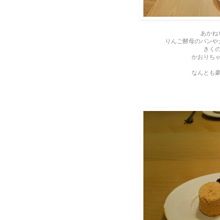
あかね
りんご酵母のパンや
きく
かおりち
なんとも