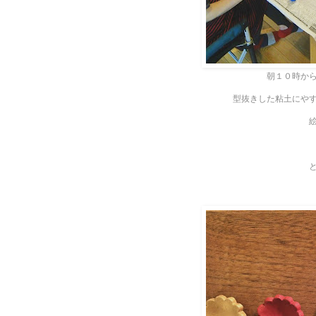
朝１０時か
型抜きした粘土にや