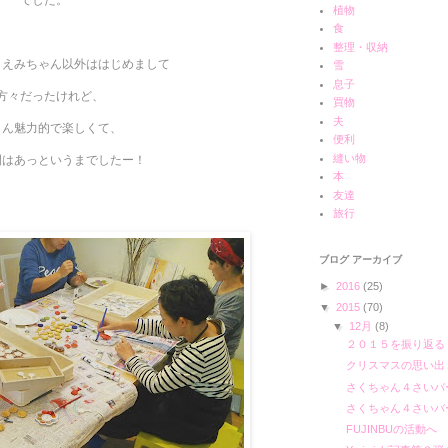
植物
食
整理・収納
、えみちゃん以外ははじめまして
雪
息子
方々だったけれど、
買物
夫
さん魅力的で楽しくて、
便利
縫い物
間はあっというまでしたー！
本
友達
旅行
ブログ アーカイブ
►
2016
(25)
▼
2015
(70)
▼
12月
(8)
２０１５を振り返る
クリスマスの思い出
さくちゃん４さいバ
さくちゃん４さいバ
FUJINBUの活動へ