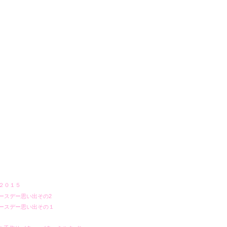
２０１５
ースデー思い出その2
ースデー思い出その１