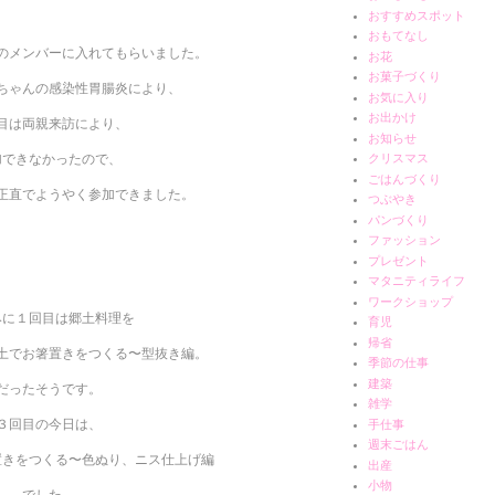
おすすめスポット
おもてなし
のメンバーに入れてもらいました。
お花
お菓子づくり
ちゃんの感染性胃腸炎により、
お気に入り
お出かけ
目は両親来訪により、
お知らせ
加できなかったので、
クリスマス
ごはんづくり
正直でようやく参加できました。
つぶやき
パンづくり
ファッション
プレゼント
マタニティライフ
ワークショップ
みに１回目は郷土料理を
育児
帰省
土でお箸置きをつくる〜型抜き編。
季節の仕事
建築
だったそうです。
雑学
３回目の今日は、
手仕事
週末ごはん
置きをつくる〜色ぬり、ニス仕上げ編
出産
小物
でした。