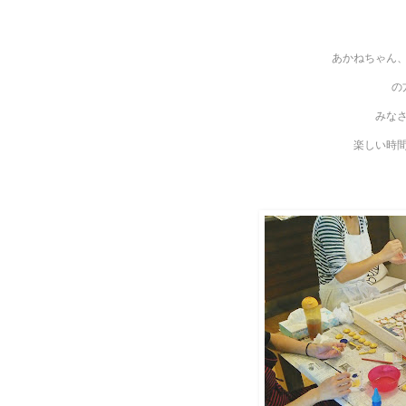
あかねちゃん
の
みな
楽しい時