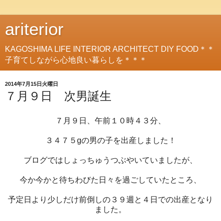
ariterior
KAGOSHIMA LIFE INTERIOR ARCHITECT DIY FOOD＊＊
子育てしながら心地良い暮らしを＊＊＊
2014年7月15日火曜日
７月９日 次男誕生
７月９日、午前１０時４３分、
３４７５gの男の子を出産しました！
ブログではしょっちゅうつぶやいていましたが、
今か今かと待ちわびた日々を過ごしていたところ、
予定日より少しだけ前倒しの３９週と４日での出産となり
ました。