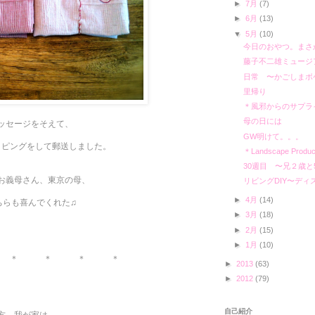
►
7月
(7)
►
6月
(13)
▼
5月
(10)
今日のおやつ。まさ
藤子不二雄ミュージ
日常 〜かごしまボ
里帰り
＊風邪からのサプラ
母の日には
ッセージをそえて、
GW明けて。。。
ッピングをして郵送しました。
＊Landscape Pro
30週目 〜兄２歳と
お義母さん、東京の母、
リビングDIY〜デ
►
4月
(14)
ちらも喜んでくれた♫
►
3月
(18)
►
2月
(15)
►
1月
(10)
 ＊ ＊ ＊ ＊
►
2013
(63)
►
2012
(79)
自己紹介
方、我が家は。。。