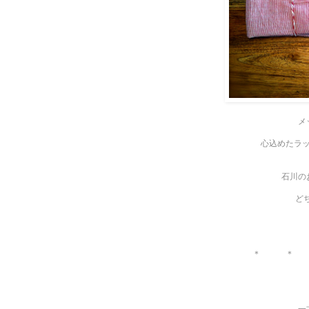
メ
心込めたラ
石川の
ど
＊ ＊
一