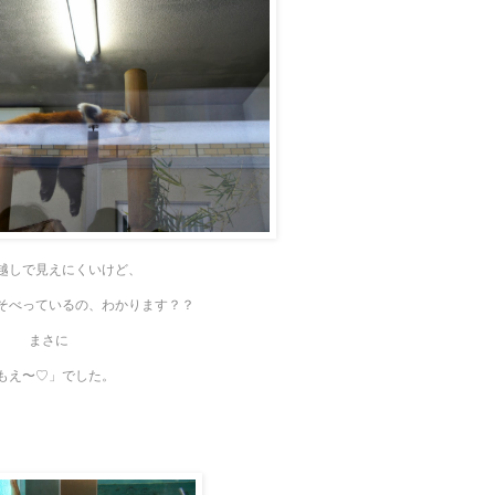
越しで見えにくいけど、
そべっているの、わかります？？
まさに
もえ〜♡」でした。