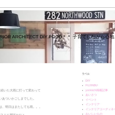
INTERIOR ARCHITECT DIY FOOD＊＊ 子育てしな
ラベル
DIY
FUJINBU
yorimichi掲載記事
り続いた大雨に打って変わって
あいさつ
いあついかごしまでした。
イベント
インテリア
は、明日はまたしても雨。。。
インテリアコーディネ
おいしいもの
雨入りも間近かなぁ。