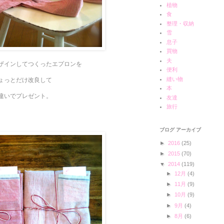
植物
食
整理・収納
雪
息子
買物
夫
ザインしてつくったエプロンを
便利
縫い物
ょっとだけ改良して
本
違いでプレゼント。
友達
旅行
ブログ アーカイブ
►
2016
(25)
►
2015
(70)
▼
2014
(119)
►
12月
(4)
►
11月
(9)
►
10月
(9)
►
9月
(4)
►
8月
(6)