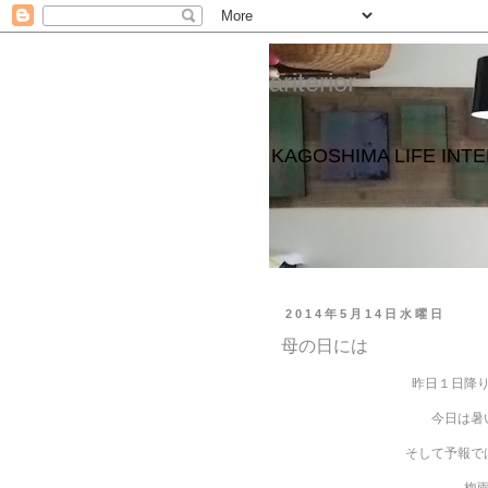
ariterior
KAGOSHIMA LIFE 
2014年5月14日水曜日
母の日には
昨日１日降
今日は暑
そして予報で
梅