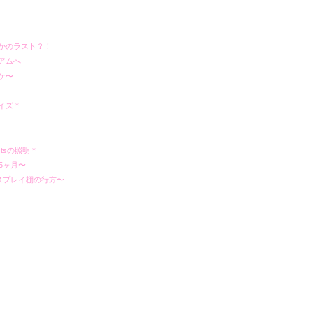
かのラスト？！
アムへ
ケ〜
イズ＊
ductsの照明＊
5ヶ月〜
ィスプレイ棚の行方〜