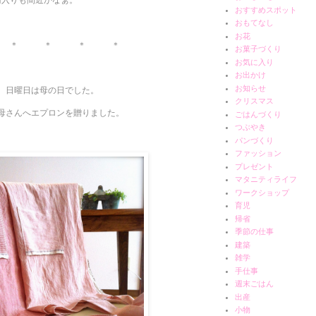
おすすめスポット
おもてなし
お花
 ＊ ＊ ＊ ＊
お菓子づくり
お気に入り
お出かけ
お知らせ
、日曜日は母の日でした。
クリスマス
母さんへエプロンを贈りました。
ごはんづくり
つぶやき
パンづくり
ファッション
プレゼント
マタニティライフ
ワークショップ
育児
帰省
季節の仕事
建築
雑学
手仕事
週末ごはん
出産
小物