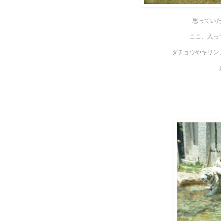
思ってい
ここ、入っ
ダチョウやキリン