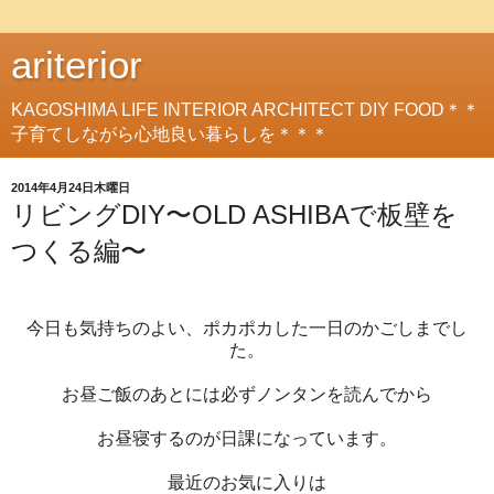
ariterior
KAGOSHIMA LIFE INTERIOR ARCHITECT DIY FOOD＊＊
子育てしながら心地良い暮らしを＊＊＊
2014年4月24日木曜日
リビングDIY〜OLD ASHIBAで板壁を
つくる編〜
今日も気持ちのよい、ポカポカした一日のかごしまでし
た。
お昼ご飯のあとには必ずノンタンを読んでから
お昼寝するのが日課になっています。
最近のお気に入りは