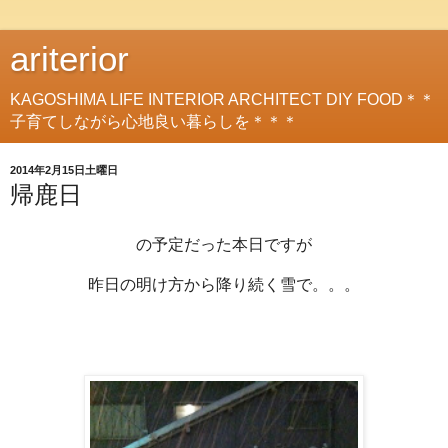
ariterior
KAGOSHIMA LIFE INTERIOR ARCHITECT DIY FOOD＊＊
子育てしながら心地良い暮らしを＊＊＊
2014年2月15日土曜日
帰鹿日
の予定だった本日ですが
昨日の明け方から降り続く雪で。。。